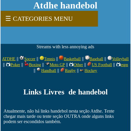
Atdhe handebol
☰ CATEGORIES MENU
Streams with less annoying ads
||
||
||
||
||
ATDHE
Soccer
Tennis
Basketball
Baseball
Volleyball
||
||
||
||
||
||
Poker
Boxing
Moto GP
Other
US Football
espn
||
||
||
Handball
Rugby
Hockey
Links Livres de handebol
Atualmente, não há links handebol nesta seção Atdhe. Tente
chegar mais tarde ou tente seção OUTRA onde alguns links
podem ser escondidos também.