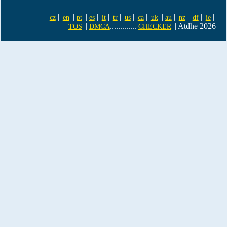
||
||
||
||
||
||
||
||
||
||
||
||
||
cz
en
pt
es
it
tr
us
ca
uk
au
nz
df
ie
||
.............
|| Atdhe 2026
TOS
DMCA
CHECKER