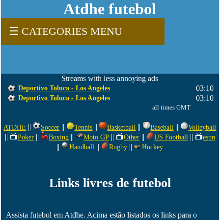
Atdhe futebol
☰ CATEGORIES MENU
Streams with less annoying ads
03:10
Deportivo Toluca - Los Angeles
03:10
Deportivo Toluca - Los Angeles
all times GMT
||
||
||
||
||
ATDHE
Soccer
Tennis
Basketball
Baseball
Volleyball
||
||
||
||
||
||
Poker
Boxing
Moto GP
Other
US Football
espn
||
||
||
Handball
Rugby
Hockey
Links livres de futebol
Assista futebol em Atdhe. Acima estão listados os links para o