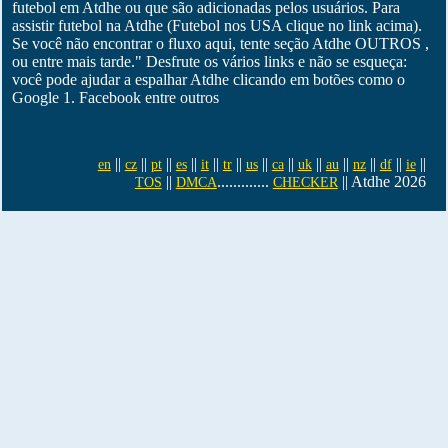
futebol em Atdhe ou que são adicionadas pelos usuários. Para
assistir futebol na Atdhe (Futebol nos USA clique no link acima).
Se você não encontrar o fluxo aqui, tente seção Atdhe OUTROS ,
ou entre mais tarde." Desfrute os vários links e não se esqueça:
você pode ajudar a espalhar Atdhe clicando em botões como o
Google 1. Facebook entre outros
||
||
||
||
||
||
||
||
||
||
||
||
||
en
cz
pt
es
it
tr
us
ca
uk
au
nz
df
ie
||
.............
|| Atdhe 2026
TOS
DMCA
CHECKER